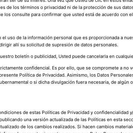
ieran ser de su interés. Una vez que Usted de clic en estos en
les de los términos o privacidad ni de la protección de sus datos
ue los consulte para confirmar que usted está de acuerdo con el
 el uso de la información personal que es proporcionada a nues
dirigir allí su solicitud de supresión de datos personales.
uestro boletín o publicidad, Usted puede cancelarla en cualqu
ctamente confidencial. Es por ello, que se compromete a no ve
presente Política de Privacidad. Asimismo, los Datos Personale
gubernamental o si dicha divulgación fuera necesaria, de algún 
iciones de estas Políticas de Privacidad y confidencialidad y/o
s publicando una versión actualizada de las Políticas en esta se
actualizado de los cambios realizados. Si hacen cambios materi