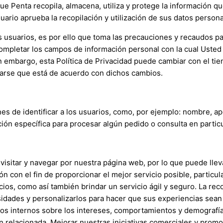
ue Penta recopila, almacena, utiliza y protege la información q
 usuario aprueba la recopilación y utilización de sus datos perso
 usuarios, es por ello que toma las precauciones y recaudos p
ompletar los campos de información personal con la cual Usted
embargo, esta Política de Privacidad puede cambiar con el tie
arse que está de acuerdo con dichos cambios.
es de identificar a los usuarios, como, por ejemplo: nombre, ap
ón específica para procesar algún pedido o consulta en particu
isitar y navegar por nuestra página web, por lo que puede llevar
n con el fin de proporcionar el mejor servicio posible, particu
ios, como así también brindar un servicio ágil y seguro. La rec
idades y personalizarlos para hacer que sus experiencias sean
tudios internos sobre los intereses, comportamientos y demogra
n relacionada. Mejorar nuestras iniciativas comerciales y promo